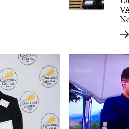
L
VA
Ne