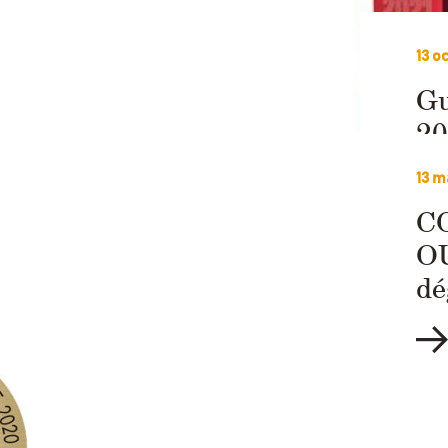
13 o
Gu
20
13 m
CO
OU
dé