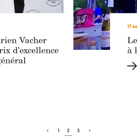
17 s
rien Vacher
Le
ix d’excellence
à 
général
1
2
3