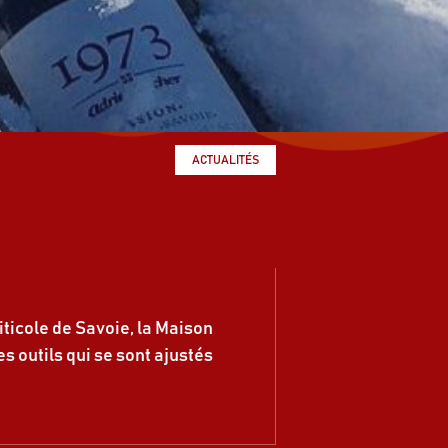
ACTUALITÉS
icole de Savoie, la Maison
s outils qui se sont ajustés