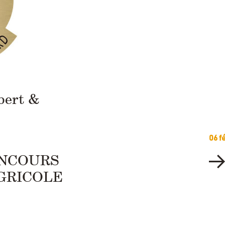
bert &
06 f
ONCOURS
GRICOLE