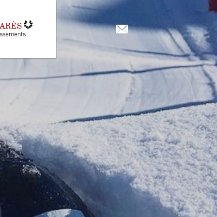
MARÈS
assements